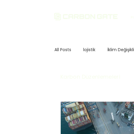
P
All Posts
lojistik
İklim Değişikl
Sürdürülebilirlik
Çevresel Etk
Karbon Düzenlemeleri
Yatırım ve Finans
Karbon D
Karbon Düzenlemeleri
Avrup