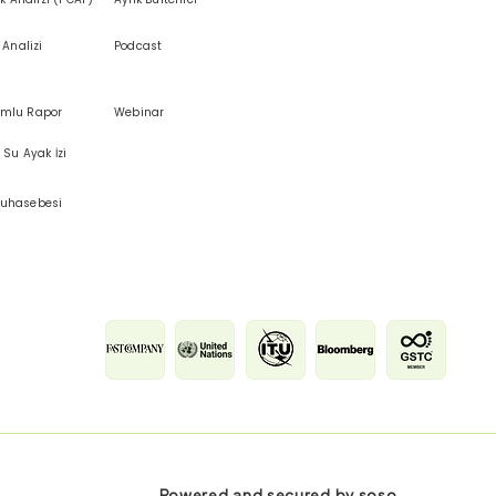
 Analizi
Podcast
mlu Rapor
Webinar
 Su Ayak İzi
uhasebesi
Powered and secured by
soso