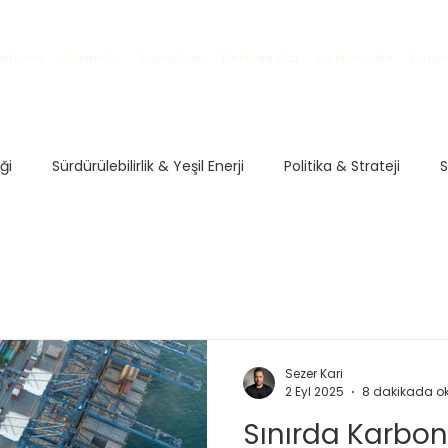
latform
Çözümler
Kaynaklar
Referanslar
Hakkımızda
Kariy
iği
Sürdürülebilirlik & Yeşil Enerji
Politika & Strateji
S
i
İklim Politikaları
Karbon Piyasaları
Türkiye’de ETS
üzenlemeleri
Sürdürülebilir Ticaret
Avrupa Birliği Politika
Sezer Kari
2 Eyl 2025
8 dakikada o
a Birliği Politikaları
Sürdürülebilir Ticaret
Dijital Çözüml
Sınırda Karbo