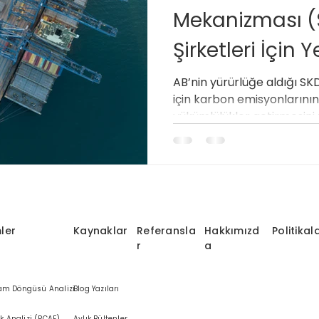
Mekanizması (
Enerji Yoğun Sektörler
Karbon Düzenlemeleri
Sürdü
Şirketleri İçin
AB’nin yürürlüğe aldığı SK
 Süreçleri
Sürdürülebilir İş Stratejileri
SKDM Tanımı ve
için karbon emisyonlarını
yükümlülükler getirmesini 
şirketleri için stratejik bi
ı
İşletmelerde SKDM Uyum Süreçleri
ler
Kaynaklar
Referansla
Hakkımızd
Politikal
r
a
am Döngüsü Analizi
Blog Yazıları
ık Analizi (PCAF)
Aylık Bültenler