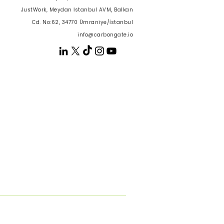
JustWork, Meydan İstanbul AVM, Balkan
Cd. No:62, 34770 Ümraniye/İstanbul
info@carbongate.io