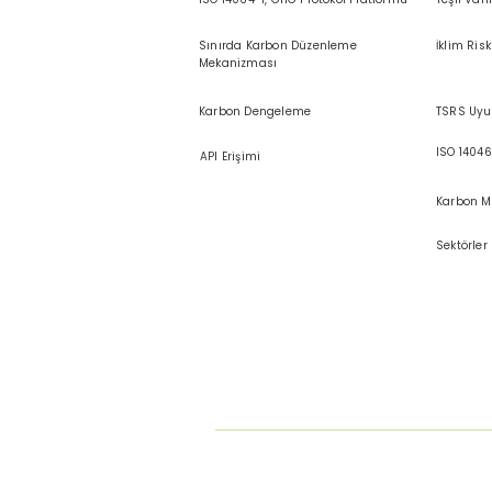
Sınırda Karbon Düzenleme
İklim Risk
Mekanizması
Karbon Dengeleme
TSRS Uyu
ISO 14046
API Erişimi
Karbon M
Sektörler