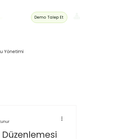
Demo Talep Et
er
Üye
Girişi
u Yönetimi
Kurumsal Yönetim
ları
kunur
er
Karbon Düzenlemeleri
n Düzenlemesi