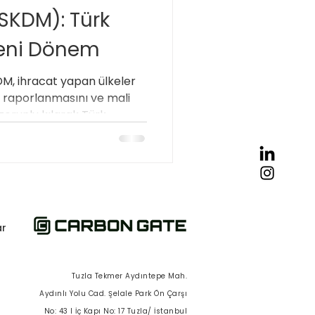
SKDM): Türk
rülebilir Üretim
 Yeni Dönem
DM, ihracat yapan ülkeler
 Önemi
n raporlanmasını ve mali
zorunlu kılarak Türk
r uyum süreci başlatıyor.
ar
Tuzla Tekmer Aydıntepe Mah.
Aydınlı Yolu Cad. Şelale Park Ön Çarşı
No: 43 I İç Kapı No: 17 Tuzla/ İstanbul