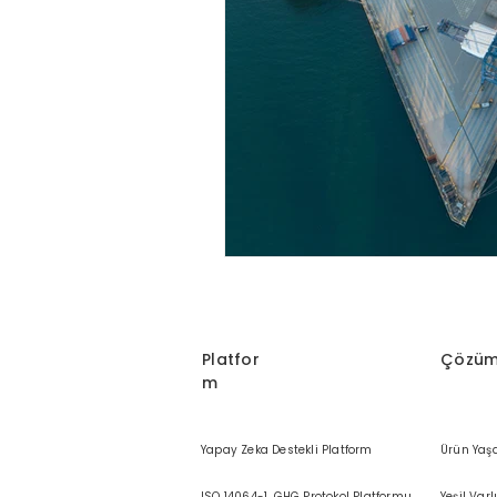
Sürdürülebilir İşletme Yönetimi
Karbon Yönetimi
SKDM Uyum
AB Karbon Politikaları ve Karbon S
Platfor
Çözüm
m
Yapay Zeka Destekli Platform
Ürün Yaş
ISO 14064-1, GHG Protokol Platformu
Yeşil Varl