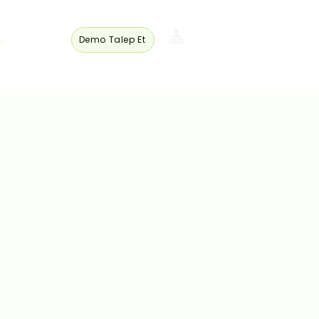
Demo Talep Et
er
Üye
Girişi