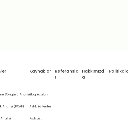
ler
Kaynaklar
Referansla
Hakkımızd
Politikal
r
a
am Döngüsü Analizi
Blog Yazıları
ık Analizi (PCAF)
Aylık Bültenler
 Analizi
Podcast