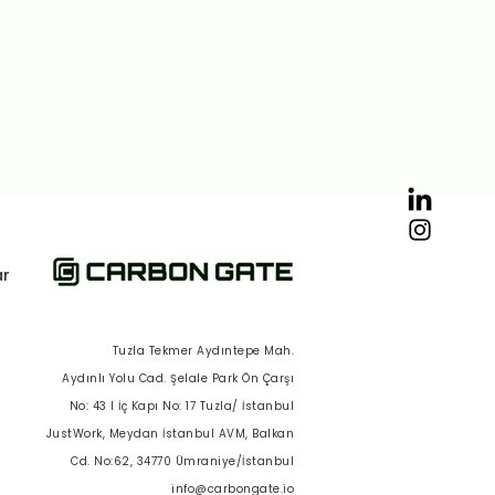
ar
Tuzla Tekmer Aydıntepe Mah.
Aydınlı Yolu Cad. Şelale Park Ön Çarşı
No: 43 I İç Kapı No: 17 Tuzla/ İstanbul
JustWork, Meydan İstanbul AVM, Balkan
Cd. No:62, 34770 Ümraniye/İstanbul
info@carbongate.io