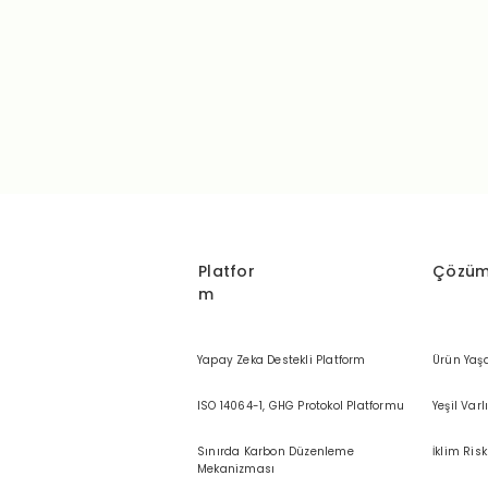
Platfor
Çözüm
m
Yapay Zeka Destekli Platform
Ürün Yaş
ISO 14064-1, GHG Protokol Platformu
Yeşil Varl
Sınırda Karbon Düzenleme
İklim Risk
Mekanizması