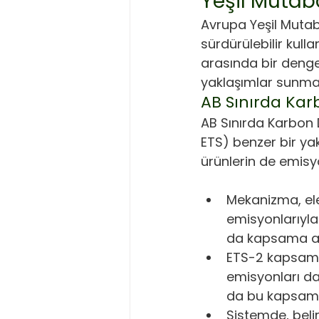
Yeşil Mutaba
Avrupa Yeşil Mutab
sürdürülebilir kul
arasında bir denge 
yaklaşımlar sunmakt
AB Sınırda Ka
AB Sınırda Karbon
ETS) benzer bir y
ürünlerin de emisy
Mekanizma, ele
emisyonlarıyla 
da kapsama al
ETS-2 kapsamın
emisyonları da
da bu kapsama
Sistemde, belir