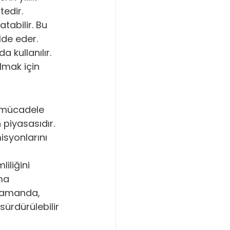
tedir.
atabilir. Bu 
lde eder.
 kullanılır.
mak için 
e mücadele 
piyasasıdır. 
isyonlarını 
iliğini 
ma 
 zamanda, 
ürdürülebilir 