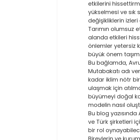
etkilerini hissetti
yükselmesi ve sık s
Sürdürülebilir İşletme Yönetimi
değişikliklerin izler
Tarımın olumsuz e
alanda etkileri his
Karbon Yönetimi
SKDM Uyum
önlemler yetersiz k
büyük önem taşıma
AB Karbon Politikaları ve Karbon S
Bu bağlamda, Avrupa
Mutabakatı adı ver
kadar iklim nötr b
ulaşmak için atılm
büyümeyi doğal kay
modelin nasıl oluş
Bu blog yazısında 
ve Türk şirketleri 
bir rol oynayabilece
Bireylerin ve kuru