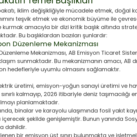
katın Temel Başlıkları
akatı, iklim değişikliğiyle mücadele etmek, doğal k
lanımını teşvik etmek ve ekonomik büyüme ile çevre
kurmak amacıyla bir dizi kritik başlık altında stratej
adır. Bu başlıklardan bazıları şunlardır:
rbon Düzenleme Mekanizması
 Düzenleme Mekanizması, AB Emisyon Ticaret Sistem
aklaşım sunmaktadır. Bu mekanizmanın amacı, AB dı
on hedefleriyle uyumlu olmasını sağlamaktır.
ktrik üretimi, emisyon-yoğun sanayi üretimi ve hav
sınırlı kalmayıp, 2026 itibariyle deniz taşımacılığı e
mayı planlamaktadır.
da, binalar ve karayolu ulaşımında fosil yakıt kayn
 içerecek şekilde genişlemiştir. Bunun yanında Sosy
 dahildir.
lenen bir emisyon üst sınırı bulunmakta ve işletmeler