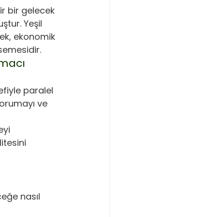
r bir gelecek 
tur. Yeşil 
rek, ekonomik 
semesidir.
Amacı
 
efiyle paralel 
korumayı ve 
yi 
tesini 
ceğe nasıl 