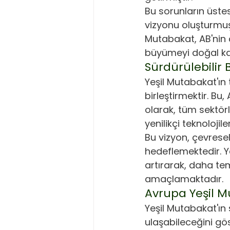
Bu sorunların üstes
vizyonu oluşturmuş
Mutabakat, AB'nin 
büyümeyi doğal kay
Sürdürülebilir
Yeşil Mutabakat'ın 
birleştirmektir. Bu,
olarak, tüm sektör
yenilikçi teknoloji
Bu vizyon, çevrese
hedeflemektedir. Y
artırarak, daha te
amaçlamaktadır.
Avrupa Yeşil M
Yeşil Mutabakat'ın 
ulaşabileceğini gö