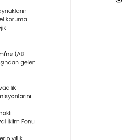
aynakların 
sel koruma 
ik 
i'ne (AB 
şından gelen 
acılık 
misyonlarını 
aklı 
al İklim Fonu 
in yıllık 