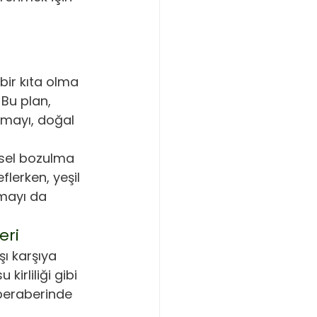
bir kıta olma 
Bu plan, 
tmayı, doğal 
esel bozulma 
lerken, yeşil 
mayı da 
eri
ı karşıya 
irliliği gibi 
 beraberinde 