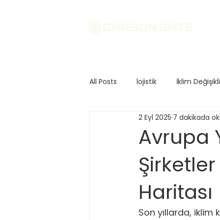
P
All Posts
lojistik
İklim Değişikl
2 Eyl 2025
7 dakikada o
Sürdürülebilirlik
Çevresel Etk
Avrupa Y
Şirketle
Yatırım ve Finans
Karbon D
Haritası
Karbon Düzenlemeleri
Avrup
Son yıllarda, ikli