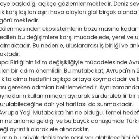
rmeye başladığı açıkça gözlemlenmektedir. Deniz sevi
ık karşılaşılan aşırı hava olayları gibi birçok alanda
Enerji Yoğun Sektörler
Karbon Düzenlemeleri
Sürdü
i görülmektedir. 
tkilenmesinden ekosistemlerin bozulmasına kadar 
sedilen bu değişimlere karşı mücadelede, yerel ve u
 Süreçleri
Sürdürülebilir İş Stratejileri
SKDM Tanımı ve
almaktadır. Bu nedenle, uluslararası iş birliği ve an
ktadır.
ı
İşletmelerde SKDM Uyum Süreçleri
 Birliği'nin iklim değişikliğiyle mücadelesinde Avr
ilen bir adım önemlidir. Bu mutabakat, Avrupa'nın 2
ir kıta olma hedefini açıkça ortaya koymaktadır ve
ası gereken adımları belirlemektedir. Aynı zamand
nakların kullanımından ayırarak sürdürülebilir bir
turulabileceğine dair yol haritası da sunmaktadır.
Avrupa Yeşil Mutabakatı'nın ne olduğu, temel hedefle
için ne anlama geldiği ve bu büyük dönüşümde Türkiy
ği ayrıntılı olarak ele alınacaktır.
mların bu büyük değişimde nasıl yer alabileceğini ö