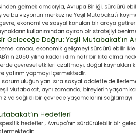
inden gelmek amacıyla, Avrupa Birliği, sürdürülebili
 ve bu vizyonun merkezine Yeşil Mutabakat'ı koymuş
çevre, ekonomi ve sosyal konuları bir araya getire
nakların kullanımından ayıran bir stratejiyi benim
 Bir Geleceğe Doğru: Yeşil Mutabakat'ın 
temel amacı, ekonomik gelişmeyi sürdürülebilirlikle
 AB'nin 2050 yılına kadar iklim nötr bir kıta olma hed
lerde çevresel etkileri azaltmayı, doğal kaynakları 
lere yatırım yapmayı içermektedir. 
l sorumluluğun yanı sıra sosyal adalette de ilerleme
eşil Mutabakat, aynı zamanda, bireylerin yaşam kali
miz ve sağlıklı bir çevrede yaşamalarını sağlamayı 
ütabakat’ın Hedefleri
spesifik hedefleri, Avrupa'nın sürdürülebilir bir gele
stermektedir: