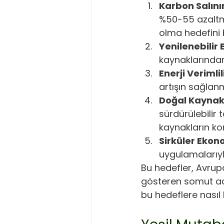
Karbon Salını
%50-55 azaltma
olma hedefini
Yenilenebilir E
kaynaklarında
Enerji Verimlil
artışın sağlan
Doğal Kaynak
sürdürülebilir 
kaynakların k
Sirküler Ekon
uygulamalarıyl
Bu hedefler, Avrupa
gösteren somut adı
bu hedeflere nasıl 