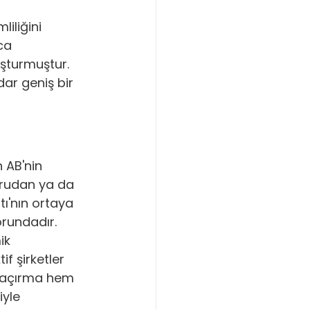
iliğini 
ca 
uşturmuştur. 
ar geniş bir 
 AB'nin 
ğrudan ya da 
tı'nın ortaya 
rundadır. 
ik 
f şirketler 
 kaçırma hem 
yle 