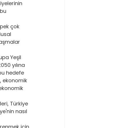
yelerinin 
 bu 
rülebilir Üretim
pek çok 
lusal 
 Önemi
laşmalar 
upa Yeşil 
050 yılına 
 bu hedefe 
a, ekonomik 
 ekonomik 
ri, Türkiye 
e'nin nasıl 
ğrenmek için 