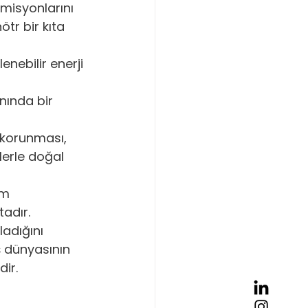
misyonlarını 
tr bir kıta 
enebilir enerji 
nında bir 
n korunması, 
lerle doğal 
ım 
adır.
adığını 
 dünyasının 
dir.