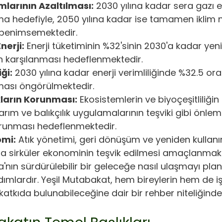
mlarının Azaltılması:
 2030 yılına kadar sera gazı e
 hedefiyle, 2050 yılına kadar ise tamamen iklim nö
 benimsemektedir.
nerji:
 Enerji tüketiminin %32'sinin 2030'a kadar yenil
n karşılanması hedeflenmektedir.
iği:
 2030 yılına kadar enerji verimliliğinde %32.5 ora
ması öngörülmektedir.
ların Korunması:
 Ekosistemlerin ve biyoçeşitliliği
tarım ve balıkçılık uygulamalarının teşviki gibi önlem
orunması hedeflenmektedir.
omi:
 Atık yönetimi, geri dönüşüm ve yeniden kullan
a sirküler ekonominin teşvik edilmesi amaçlanmakt
'nın sürdürülebilir bir geleceğe nasıl ulaşmayı planl
mlardır. Yeşil Mutabakat, hem bireylerin hem de iş
katkıda bulunabileceğine dair bir rehber niteliğinde