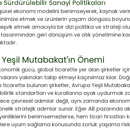
Sürdürülebilir Sanayi Politikaları
ngüsel ekonomi modelini benimseyerek, kaynak veriml
 minimize etmek ve ürünlerin yaşam döngüsü boyun
 teşvik etmek amacıyla bir dizi politika ve strateji ol
ün tasarımından geri dönüşüm ve atık yönetimine kad
tadır.
in Yeşil Mutabakat'ın Önemi
konomik gücü, global ticarette yer alan şirketler için
malarını yakından takip etmeyi kaçınılmaz kılar. Do
le ticarette bulunan şirketler, Avrupa Yeşil Mutabaka
ilirlik standartları ve kurallarına ayak uydurmak zo
ce çevresel adımlar değil, aynı zamanda ekonom
önelik stratejik adımlar sunar. Eğer AB pazarında akti
yeniliklerini benimsemezlerse, hem ticari fırsatları
lere uyum sağlama konusunda zorluk yaşama riski