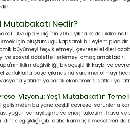
din.
l Mutabakatı Nedir?
katı, Avrupa Birliği'nin 2050 yılına kadar iklim nötr 
irmek için oluşturduğu kapsamlı bir eylem planıdır. 
omik büyümeyi teşvik etmeyi, çevresel etkileri azal
ı ve sosyal adalette ilerlemeyi amaçlamaktadır.
a'nın iklim değişikliği, biyoçeşitlilik kaybı ve çevr
el zorluklarla başa çıkmasına yardımcı olmayı hedef
novasyona yatırım yaparak ekonomik fırsatlar yarat
resel Vizyonu: Yeşil Mutabakat'ın Temell
 gelişimden bu yana çeşitli çevresel sorunlarla karş
us, yoğun sanayileşme ve enerji tüketimi, hava ve su k
a iklim değişikliği gibi daha karmaşık meseleleri de