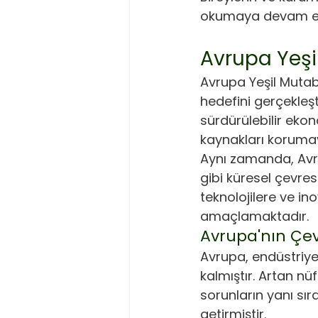
okumaya devam e
Avrupa Yeşi
Avrupa Yeşil Mutaba
hedefini gerçekleşt
sürdürülebilir ekon
kaynakları korumay
Aynı zamanda, Avrup
gibi küresel çevres
teknolojilere ve i
amaçlamaktadır.
Avrupa'nın Çev
Avrupa, endüstriyel
kalmıştır. Artan nüf
sorunların yanı sır
getirmiştir. 