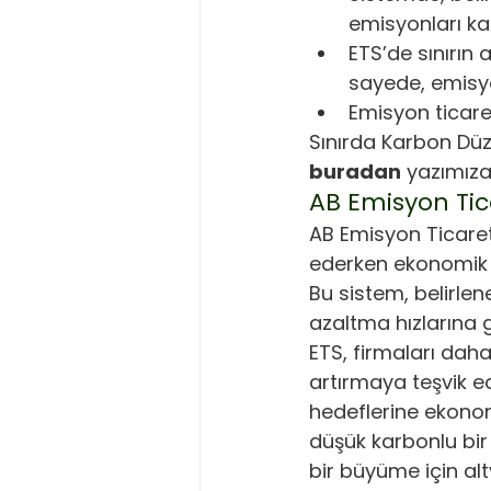
emisyonları ka
ETS’de sınırın a
sayede, emisyo
Emisyon ticaret
Sınırda Karbon Düz
buradan
 yazımıza 
AB Emisyon Tic
AB Emisyon Ticaret 
ederken ekonomik b
Bu sistem, belirlen
azaltma hızlarına 
ETS, firmaları daha
artırmaya teşvik e
hedeflerine ekonom
düşük karbonlu bir
bir büyüme için al