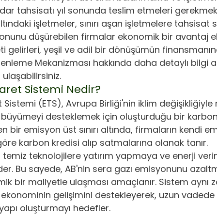
dar tahsisatı yıl sonunda teslim etmeleri gerekmek
ltındaki işletmeler, sınırı aşan işletmelere tahsisat s
nunu düşürebilen firmalar ekonomik bir avantaj e
i gelirleri, yeşil ve adil bir dönüşümün finansmanında
enleme Mekanizması hakkında daha detaylı bilgi al
ulaşabilirsiniz.
aret Sistemi Nedir?
Sistemi (ETS), Avrupa Birliği'nin iklim değişikliğiyl
üyümeyi desteklemek için oluşturduğu bir karbon 
en bir emisyon üst sınırı altında, firmaların kendi em
göre karbon kredisi alıp satmalarına olanak tanır.
 temiz teknolojilere yatırım yapmaya ve enerji veriml
der. Bu sayede, AB'nin sera gazı emisyonunu azalt
ik bir maliyetle ulaşması amaçlanır. Sistem aynı
 ekonominin gelişimini destekleyerek, uzun vadede s
tyapı oluşturmayı hedefler.