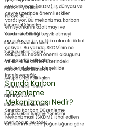
Mekanizması (SKDM), iş dünyası ve 
Karbon Piyasaları
çevre üzerinde önemli etkiler 
Türkiye’de ETS
yaratıyor. Bu mekanizma, karbon 
Kurumsal Yönetim
emisyonlarını azaltmayı ve 
sürdürülebilirliği teşvik etmeyi 
Yatırım ve Finans
amaçlayan bir politika olarak dikkat 
Karbon Düzenlemeleri
çekiyor. Bu yazıda, SKDM'nin ne 
Sürdürülebilir Ticaret
olduğunu, neden önemli olduğunu 
Avrupa Birliği Politikaları
ve farklı sektörler üzerindeki 
etkilerini detaylı bir şekilde 
Karbon Düzenlemeleri
inceleyeceğiz.
Avrupa Birliği Politikaları
Sınırda Karbon 
Sürdürülebilir Ticaret
Düzenleme 
Dijital Çözümler
Mekanizması Nedir?
Karbon Düzenlemeleri
Sınırda Karbon Düzenleme 
Sürdürülebilir İşletme Yönetimi
Mekanizması (SKDM), ithal edilen 
Enerji Yoğun Sektörler
ürünlerin karbon yoğunluğuna göre 