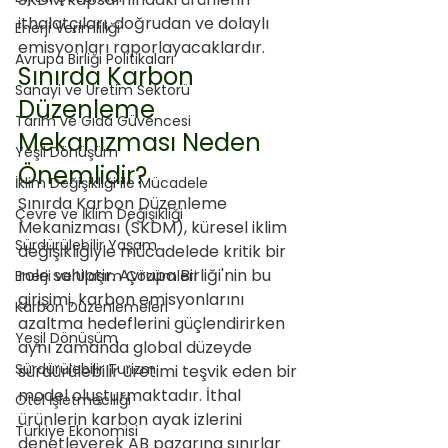
ithalatçıları, doğrudan ve dolaylı 
Enerji Verimliliği
emisyonları raporlayacaklardır.
Avrupa Birliği Politikaları
Sınırda Karbon 
Sanayi ve Üretim Sektörü
Düzenleme 
Tarım ve Gıda Güvencesi
Mekanızması Neden 
Yeşil Dönüşüm
Önemlidir?
İklim Değişikliği ile Mücadele
Sınırda Karbon Düzenleme 
Çevre ve İklim Değişikliği
Mekanizması (SKDM), küresel iklim 
Sürdürülebilir Yaşam
değişikliğiyle mücadelede kritik bir 
role sahiptir. Avrupa Birliği'nin bu 
Enerji ve Ulaşım Çözümleri
girişimi, karbon emisyonlarını 
Karbon Düzenlemeleri
azaltma hedeflerini güçlendirirken 
Yeşil Dönüşüm
aynı zamanda global düzeyde 
Sürdürülebilir Turizm
sürdürülebilir üretimi teşvik eden bir 
model oluşturmaktadır. İthal 
Otel İşletmeciliği
ürünlerin karbon ayak izlerini 
Türkiye Ekonomisi
denetleyerek AB pazarına sınırlar 