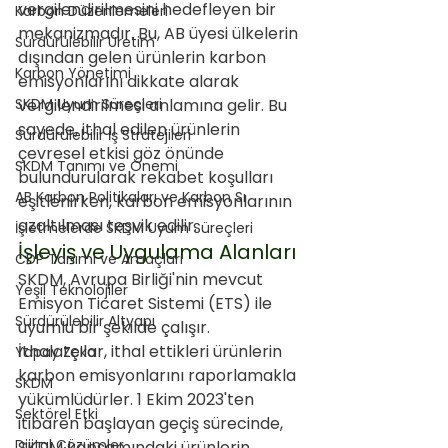
vergilendirilmesini hedefleyen bir 
Karbon Düzenlemeleri
mekanizmadır. Bu, AB üyesi ülkelerin 
Sürdürülebilir Üretim
dışından gelen ürünlerin karbon 
Karbon Yönetimi
emisyonlarını dikkate alarak 
SKDM Uyum Süreçleri
vergilendirilmesi anlamına gelir. Bu 
sayede, ithal edilen ürünlerin 
Sürdürülebilir İş Stratejileri
çevresel etkisi göz önünde 
SKDM Tanımı ve Önemi
bulundurularak rekabet koşulları 
AB Karbon Politikaları ve Karbon Sı
eşitlenirken, karbon emisyonlarının 
azaltılması teşvik edilir.
İşletmelerde SKDM Uyum Süreçleri
İşleyiş ve Uygulama Alanları
CDP Tanımı ve Amaçları
SKDM, Avrupa Birliği'nin mevcut 
Yeşil Teknolojiler
Emisyon Ticaret Sistemi (ETS) ile 
Sürdürülebilir Altyapı
uyumlu bir şekilde çalışır. 
İthalatçılar, ithal ettikleri ürünlerin 
Yapay Zeka
karbon emisyonlarını raporlamakla 
SKDM
yükümlüdürler. 1 Ekim 2023'ten 
Sektörel Etki
itibaren başlayan geçiş sürecinde, 
Dijital Çözümler
SKDM kapsamındaki ürünlerin 