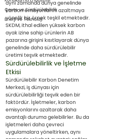
Konaklama Endüstrisi
aynı zamanda dünya genelinde 
Çevre ve Sürdürülebilirlik
karbon emisyonlarını azaltmaya 
yönelik bir örnek teşkil etmektedir. 
Enerji ve Teknoloji
SKDM, ithal edilen yüksek karbon 
ayak izine sahip ürünlerin AB 
pazarına girişini kısıtlayarak dünya 
genelinde daha sürdürülebilir 
üretimi teşvik etmektedir.
Sürdürülebilirlik ve İşletme 
Etkisi
Sürdürülebilir Karbon Denetim 
Merkezi, iş dünyası için 
sürdürülebilirliği teşvik eden bir 
faktördür. İşletmeler, karbon 
emisyonlarını azaltarak daha 
avantajlı duruma gelebilirler. Bu da 
işletmeleri daha çevreci 
uygulamalara yöneltirken, aynı 