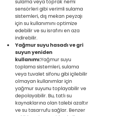
sulama veya toprak nemi 
sensörleri gibi verimli sulama 
sistemleri, dış mekan peyzajı 
için su kullanımını optimize 
edebilir ve su israfını en aza 
indirebilir.
Yağmur suyu hasadı ve gri 
suyun yeniden 
kullanımı:
Yağmur suyu 
toplama sistemleri, sulama 
veya tuvalet sifonu gibi içilebilir 
olmayan kullanımlar için 
yağmur suyunu toplayabilir ve 
depolayabilir. Bu, tatlı su 
kaynaklarına olan talebi azaltır 
ve su tasarrufu sağlar. Benzer 
şekilde, gri su yeniden kullanım 
sistemleri, su tüketimini daha 
da azaltarak, lavabolardan, 