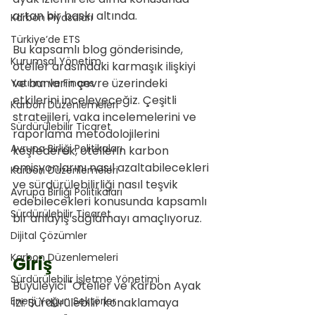
artan bir baskı altında.
Karbon Piyasaları
Türkiye’de ETS
Bu kapsamlı blog gönderisinde, 
Kurumsal Yönetim
oteller arasındaki karmaşık ilişkiyi 
ve bunların çevre üzerindeki 
Yatırım ve Finans
etkilerini inceleyeceğiz. Çeşitli 
Karbon Düzenlemeleri
stratejileri, vaka incelemelerini ve 
Sürdürülebilir Ticaret
raporlama metodolojilerini 
Avrupa Birliği Politikaları
keşfederek, otellerin karbon 
emisyonlarını nasıl azaltabilecekleri 
Karbon Düzenlemeleri
ve sürdürülebilirliği nasıl teşvik 
Avrupa Birliği Politikaları
edebilecekleri konusunda kapsamlı 
Sürdürülebilir Ticaret
bir anlayış sağlamayı amaçlıyoruz.
Dijital Çözümler
Karbon Düzenlemeleri
Giriş
Sürdürülebilir İşletme Yönetimi
Büyüleyici "Oteller ve Karbon Ayak 
Enerji Yoğun Sektörler
İzi: Sürdürülebilir Konaklamaya 