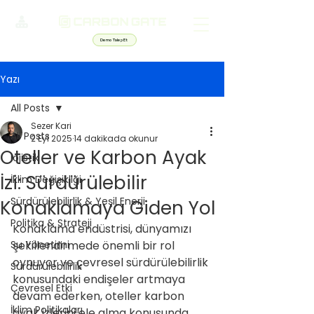
Demo Talep Et
Yazı
All Posts
Sezer Kari
All Posts
2 Eyl 2025
14 dakikada okunur
Oteller ve Karbon Ayak
lojistik
İzi: Sürdürülebilir
İklim Değişikliği
Sürdürülebilirlik & Yeşil Enerji
Konaklamaya Giden Yol
Politika & Strateji
Konaklama endüstrisi, dünyamızı 
Su Yönetimi
şekillendirmede önemli bir rol 
oynuyor ve çevresel sürdürülebilirlik 
Sürdürülebilirlik
konusundaki endişeler artmaya 
Çevresel Etki
devam ederken, oteller karbon 
İklim Politikaları
ayak izlerini ele alma konusunda 