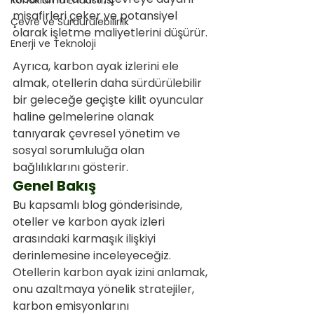
Konaklama Endüstrisi
misafirleri çeker ve potansiyel 
Çevre ve Sürdürülebilirlik
olarak işletme maliyetlerini düşürür.
Enerji ve Teknoloji
Ayrıca, karbon ayak izlerini ele 
almak, otellerin daha sürdürülebilir 
bir geleceğe geçişte kilit oyuncular 
haline gelmelerine olanak 
tanıyarak çevresel yönetim ve 
sosyal sorumluluğa olan 
bağlılıklarını gösterir.
Genel Bakış
Bu kapsamlı blog gönderisinde, 
oteller ve karbon ayak izleri 
arasındaki karmaşık ilişkiyi 
derinlemesine inceleyeceğiz. 
Otellerin karbon ayak izini anlamak, 
onu azaltmaya yönelik stratejiler, 
karbon emisyonlarını 