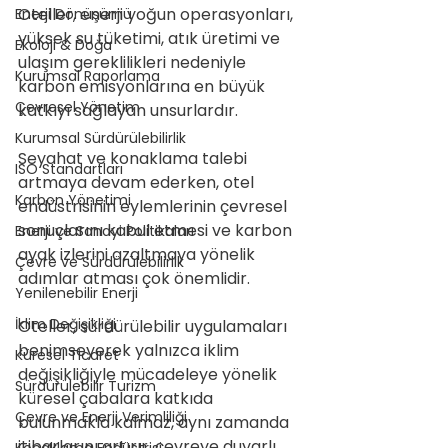
Oteller, enerji yoğun operasyonları, 
Enerji Dönüşümü
yüksek su tüketimi, atık üretimi ve 
Ekoloji & Doğa
ulaşım gereklilikleri nedeniyle 
Kurumsal Raporlama
karbon emisyonlarına en büyük 
Çevresel Yönetim
katkıyı sağlayan unsurlardır.
Kurumsal Sürdürülebilirlik
Seyahat ve konaklama talebi 
ISO Standartları
artmaya devam ederken, otel 
Karbon Yönetimi
endüstrisinin eylemlerinin çevresel 
sonuçlarını kabul etmesi ve karbon 
Enerji ve Sanayi Politikaları
ayak izlerini azaltmaya yönelik 
Çevre ve Sürdürülebilirlik
adımlar atması çok önemlidir.
Yenilenebilir Enerji
İklim Değişikliği
Oteller, sürdürülebilir uygulamaları 
benimseyerek yalnızca iklim 
Küresel Ticaret
değişikliğiyle mücadeleye yönelik 
Sürdürülebilir Turizm
küresel çabalara katkıda 
Çevre ve Enerji Verimliliği
bulunmakla kalmaz, aynı zamanda 
itibarlarını artırır, çevreye duyarlı 