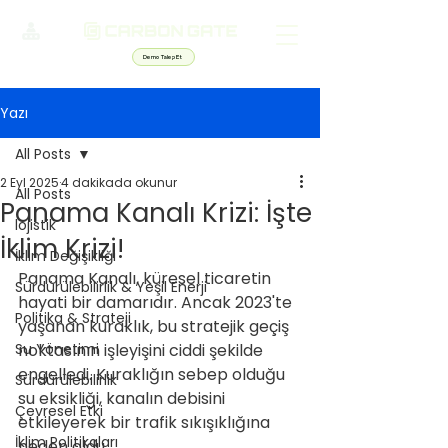
Demo Talep Et
Yazı
All Posts
2 Eyl 2025
4 dakikada okunur
All Posts
Panama Kanalı Krizi: İşte
lojistik
İklim Krizi!
İklim Değişikliği
Panama Kanalı, küresel ticaretin 
Sürdürülebilirlik & Yeşil Enerji
hayati bir damarıdır. Ancak 2023'te 
Politika & Strateji
yaşanan kuraklık, bu stratejik geçiş 
Su Yönetimi
noktasının işleyişini ciddi şekilde 
engelledi. Kuraklığın sebep olduğu 
Sürdürülebilirlik
su eksikliği, kanalın debisini 
Çevresel Etki
etkileyerek bir trafik sıkışıklığına 
İklim Politikaları
neden oldu. 