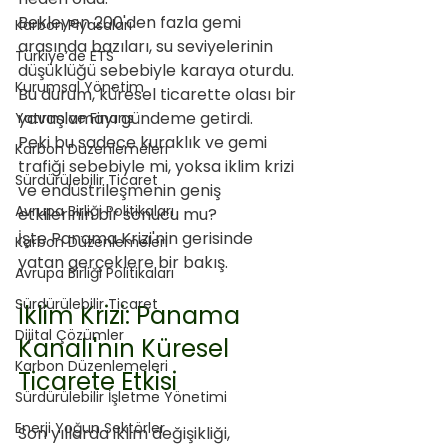
Bekleyen 200'den fazla gemi 
Karbon Piyasaları
arasında bazıları, su seviyelerinin 
Türkiye’de ETS
düşüklüğü sebebiyle karaya oturdu. 
Kurumsal Yönetim
Bu durum, küresel ticarette olası bir 
yavaşlamayı gündeme getirdi. 
Yatırım ve Finans
Peki bu sadece kuraklık ve gemi 
Karbon Düzenlemeleri
trafiği sebebiyle mi, yoksa iklim krizi 
Sürdürülebilir Ticaret
ve endüstrileşmenin geniş 
Avrupa Birliği Politikaları
etkilerinin bir sonucu mu?
İşte Panama Krizi'nin gerisinde 
Karbon Düzenlemeleri
yatan gerçeklere bir bakış.
Avrupa Birliği Politikaları
Sürdürülebilir Ticaret
İklim Krizi: Panama 
Dijital Çözümler
Kanalı'nın Küresel 
Karbon Düzenlemeleri
Ticarete Etkisi
Sürdürülebilir İşletme Yönetimi
Enerji Yoğun Sektörler
Son yıllarda iklim değişikliği, 