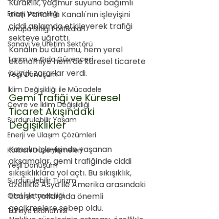
Kuraklık, yağmur suyuna bağımlı 
Enerji Verimliliği
olan Panama Kanalı'nın işleyişini 
ciddi anlamda etkileyerek trafiği 
Avrupa Birliği Politikaları
sekteye uğrattı. 
Sanayi ve Üretim Sektörü
Kanalın bu durumu, hem yerel 
Tarım ve Gıda Güvencesi
ekonomiye hem de küresel ticarete 
büyük zararlar verdi.
Yeşil Dönüşüm
İklim Değişikliği ile Mücadele
Gemi Trafiği ve Küresel 
Çevre ve İklim Değişikliği
Ticaret Akışındaki 
Sürdürülebilir Yaşam
Değişiklikler
Enerji ve Ulaşım Çözümleri
Kanalın işleyişinde yaşanan 
Karbon Düzenlemeleri
aksamalar, gemi trafiğinde ciddi 
Yeşil Dönüşüm
sıkışıklıklara yol açtı. Bu sıkışıklık, 
Sürdürülebilir Turizm
özellikle Asya ile Amerika arasındaki 
Otel İşletmeciliği
ticaret yollarında önemli 
gecikmelere sebep oldu. 
Türkiye Ekonomisi