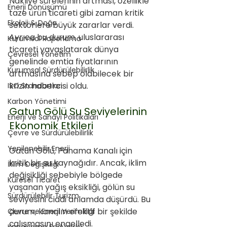
Nakliye sürelerinin artması, özellikle 
Enerji Dönüşümü
taze ürün ticareti gibi zaman kritik 
Ekoloji & Doğa
sektörlere büyük zararlar verdi. 
Ayrıca bu durum, uluslararası 
Kurumsal Raporlama
ticareti yavaşlatarak dünya 
Çevresel Yönetim
genelinde emtia fiyatlarının 
Kurumsal Sürdürülebilirlik
artmasına sebep olabilecek bir 
krizin habercisi oldu.
ISO Standartları
Karbon Yönetimi
Gatun Gölü Su Seviyelerinin 
Enerji ve Sanayi Politikaları
Ekonomik Etkileri
Çevre ve Sürdürülebilirlik
Yenilenebilir Enerji
Gatun Gölü, Panama Kanalı için 
kritik bir su kaynağıdır. Ancak, iklim 
İklim Değişikliği
değişikliği sebebiyle bölgede 
Küresel Ticaret
yaşanan yağış eksikliği, gölün su 
Sürdürülebilir Turizm
seviyesini ciddi anlamda düşürdü. Bu 
durum, kanalın efektif bir şekilde 
Çevre ve Enerji Verimliliği
çalışmasını engelledi. 