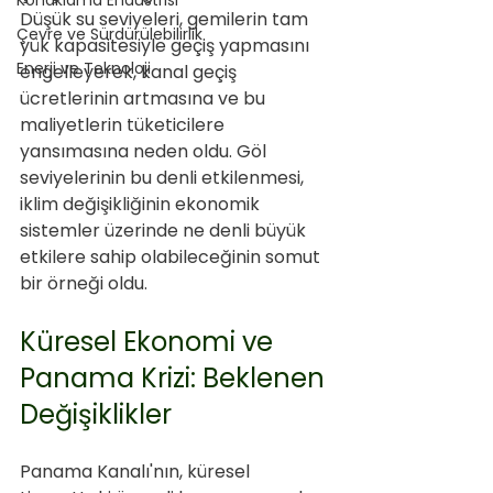
Konaklama Endüstrisi
Düşük su seviyeleri, gemilerin tam 
Çevre ve Sürdürülebilirlik
yük kapasitesiyle geçiş yapmasını 
Enerji ve Teknoloji
engelleyerek, kanal geçiş 
ücretlerinin artmasına ve bu 
maliyetlerin tüketicilere 
yansımasına neden oldu. Göl 
seviyelerinin bu denli etkilenmesi, 
iklim değişikliğinin ekonomik 
sistemler üzerinde ne denli büyük 
etkilere sahip olabileceğinin somut 
bir örneği oldu.
Küresel Ekonomi ve 
Panama Krizi: Beklenen 
Değişiklikler
Panama Kanalı'nın, küresel 