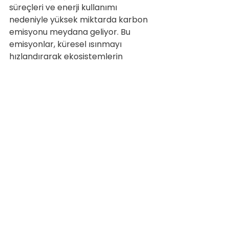
süreçleri ve enerji kullanımı 
nedeniyle yüksek miktarda karbon 
emisyonu meydana geliyor. Bu 
emisyonlar, küresel ısınmayı 
hızlandırarak ekosistemlerin 
dengesini bozuyor.
Bütün bu olumsuzlukların ortasında, 
şirketlerin ve endüstrilerin karbon 
ayak izini azaltmaları sadece bir 
tercih değil, bir zorunluluktur. 
Carbon Gate, bu konuda öncü bir 
platform olarak, şirketlere karbon 
ayak izlerini ölçme ve azaltma 
stratejileri geliştirme konusunda 
yardımcı olmaktadır.
Neden Carbon Gate? Çünkü 
Carbon Gate, sürdürülebilir bir 