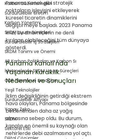
Panama Kanalı gibi stratejik 
Karbon Düzenlemeleri
noktaların işleyişini etkileyerek 
Sürdürülebilir Üretim
küresel ticaretin dinamiklerini 
Karbon Yönetimi
değiştirmeye başladı. 2023 Panama 
SKDM Uyum Süreçleri
krizi, bu dinamiklerin ne denli 
kırılgan olabileceğini tüm dünyaya 
Sürdürülebilir İş Stratejileri
gösterdi.
SKDM Tanımı ve Önemi
AB Karbon Politikaları ve Karbon Sı
Panama Kanalı'nda 
İşletmelerde SKDM Uyum Süreçleri
Yaşanan Kuraklık: 
Nedenleri ve Sonuçları
CDP Tanımı ve Amaçları
Yeşil Teknolojiler
İklim değişikliğinin getirdiği ekstrem 
Sürdürülebilir Altyapı
hava olayları, Panama bölgesinde 
Yapay Zeka
beklenenden daha az yağış 
almasına sebep oldu. Bu durum, 
SKDM
kanalın en önemli su kaynağı olan 
Sektörel Etki
nehirlerde debi azalmasına yol açtı. 
Dijital Çözümler