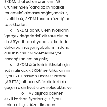
SKDM, ithal edilen ürünlerin AB 
ürünlerinden "daha az ayrıcalıklı 
muamele" almasını sağlayacaktır, 
özellikle üç SKDM tasarım özelliğine 
teşekkürler:
      o     SKDM, gömülü emisyonların 
"gerçek değerlerini" dikkate alır, bu 
da AB'ye  ihracat yapan şirketlerin 
dekarbonizasyon çabalarının daha 
düşük bir SKDM ödemesine yol 
açacağı anlamına gelir;
      o     SKDM ürünlerinin ithalatı için 
satın alınacak SKDM sertifikalarının 
fiyatı, AB Emisyon Ticaret Sistemi 
(AB ETS) altında AB üreticileri için 
geçerli olan fiyatla aynı olacaktır; ve
                  o     AB dışında ödenen 
etkili karbon fiyatları, çift fiyatı 
önlemek için düzeltilmeden 