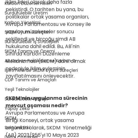
iklim lideri olarak daha fazla 
Karbon Düzenlemeleri
pekiştirdi. O tarihten bu yana, bu 
Sürdürülebilir Üretim
politikalar ortak yasama organları, 
Karbon Yönetimi
Avrupa Parlamentosu ve Konsey ile 
yapılan müzakereler sonucu 
SKDM Uyum Süreçleri
şekillendi ve birçoğu şimdi AB 
Sürdürülebilir İş Stratejileri
hukukuna dahil edildi. Bu, AB'nin 
SKDM Tanımı ve Önemi
Sınırda Karbon Düzenleme 
AB Karbon Politikaları ve Karbon Sı
Mekanizması (SKDM) dahil olmak 
nedeniyle iklim eyleminin 
İşletmelerde SKDM Uyum Süreçleri
zayıflatılmasını önleyecektir.
CDP Tanımı ve Amaçları
Yeşil Teknolojiler
SKDM’nin uygulanma sürecinin 
Sürdürülebilir Altyapı
mevcut aşaması nedir?
Yapay Zeka
Avrupa Parlamentosu ve Avrupa 
SKDM
Birliği Konseyi, ortak yasama 
organları olarak, SKDM  Yönetmeliği 
Sektörel Etki
(AB) 2023/956'yi 10 Mayıs 2023 
Dijital Çözümler