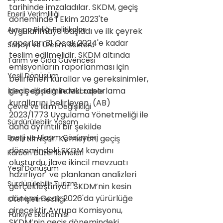
tarihinde imzaladılar. SKDM, geçiş 
Enerji Verimliliği
döneminde 1 Ekim 2023'te 
Avrupa Birliği Politikaları
uygulanmaya başladı ve ilk çeyrek 
raporları 31 Ocak 2024'e kadar 
Sanayi ve Üretim Sektörü
teslim edilmelidir. SKDM altında 
Tarım ve Gıda Güvencesi
emisyonların raporlanması için 
Yeşil Dönüşüm
belirlenen kurallar ve gereksinimler, 
geçiş dönemindeki raporlama 
İklim Değişikliği ile Mücadele
kurallarını belirleyen  (AB) 
Çevre ve İklim Değişikliği
2023/1773 Uygulama Yönetmeliği ile 
Sürdürülebilir Yaşam
daha ayrıntılı bir şekilde 
Enerji ve Ulaşım Çözümleri
belirtilmiştir. Komisyon, geçiş 
dönemindeki SKDM kaydını 
Karbon Düzenlemeleri
oluşturdu, ilave ikincil mevzuatı 
Yeşil Dönüşüm
hazırlıyor  ve planlanan analizleri 
Sürdürülebilir Turizm
gerçekleştiriyor. SKDM’nin kesin 
dönemi Ocak 2026'da yürürlüğe 
Otel İşletmeciliği
girecektir.Avrupa Komisyonu, 
Türkiye Ekonomisi
SKDM’nin geçiş dönemindeki 