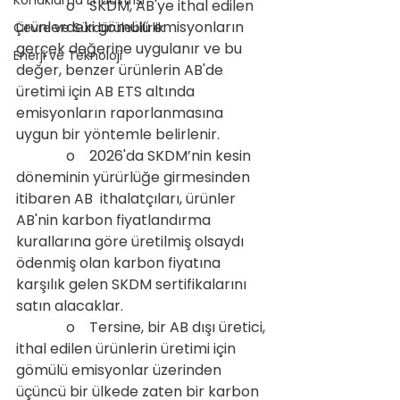
Konaklama Endüstrisi
              o    SKDM, AB'ye ithal edilen 
ürünlerdeki gömülü emisyonların 
Çevre ve Sürdürülebilirlik
gerçek değerine uygulanır ve bu 
Enerji ve Teknoloji
değer, benzer ürünlerin AB'de 
üretimi için AB ETS altında 
emisyonların raporlanmasına 
uygun bir yöntemle belirlenir.
              o    2026'da SKDM’nin kesin 
döneminin yürürlüğe girmesinden 
itibaren AB  ithalatçıları, ürünler 
AB'nin karbon fiyatlandırma 
kurallarına göre üretilmiş olsaydı 
ödenmiş olan karbon fiyatına 
karşılık gelen SKDM sertifikalarını 
satın alacaklar.
              o    Tersine, bir AB dışı üretici, 
ithal edilen ürünlerin üretimi için 
gömülü emisyonlar üzerinden 
üçüncü bir ülkede zaten bir karbon 