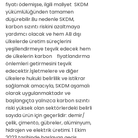
fiyatı ödemişse, ilgili maliyet  SKDM 
yükümlülüğünden tamamen 
düşürebilir.Bu nedenle SKDM, 
karbon sızıntı riskini azaltmaya 
yardımcı olacak ve hem AB dışı 
ülkelerde üretim süreçlerini 
yeşillendirmeye teşvik edecek hem 
de ülkelerin karbon    fiyatlandırma 
önlemleri getirmesini teşvik 
edecektir.İşletmelere ve diğer 
ülkelere hukuki belirlilik ve istikrar 
sağlamak amacıyla, SKDM aşamalı 
olarak uygulanmaktadır ve 
başlangıçta yalnızca karbon sızıntı 
riski yüksek olan sektörlerdeki belirli 
sayıda ürün için geçerlidir: demir/
çelik, çimento, gübreler, alüminyum, 
hidrojen ve elektrik üretimi. 1 Ekim 
2023 tarihinde başlayan geçiş 