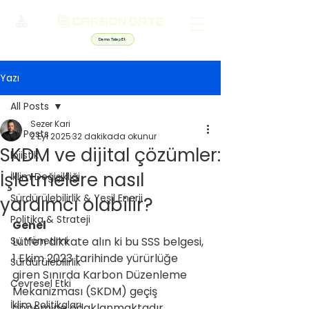
Demo Talep Et
Yazı
All Posts
Sezer Kari
All Posts
2 Eyl 2025
32 dakikada okunur
SKDM ve dijital çözümler:
lojistik
İşletmelere nasıl
İklim Değişikliği
Sürdürülebilirlik & Yeşil Enerji
yardımcı olabilir?
Politika & Strateji
Genel
Su Yönetimi
Lütfen dikkate alın ki bu SSS belgesi, 
1 Ekim 2023 tarihinde yürürlüğe 
Sürdürülebilirlik
giren Sınırda Karbon Düzenleme 
Çevresel Etki
Mekanizması (SKDM) geçiş 
İklim Politikaları
dönemine odaklanmaktadır. 