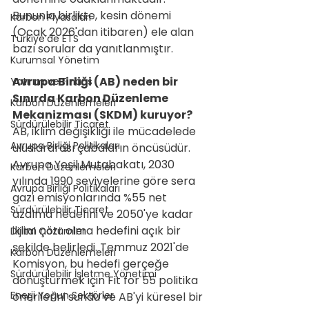
Bununla birlikte, kesin dönemi 
Karbon Piyasaları
(Ocak 2026'dan itibaren) ele alan 
Türkiye’de ETS
bazı sorular da yanıtlanmıştır.
Kurumsal Yönetim
Avrupa Birliği (AB) neden bir 
Yatırım ve Finans
Sınırda Karbon Düzenleme 
Karbon Düzenlemeleri
Mekanizması (SKDM) kuruyor?
Sürdürülebilir Ticaret
AB, iklim değişikliği ile mücadelede 
Avrupa Birliği Politikaları
uluslararası çabaların öncüsüdür. 
Avrupa Yeşil Mutabakatı, 2030 
Karbon Düzenlemeleri
yılında 1990 seviyelerine göre sera 
Avrupa Birliği Politikaları
gazı emisyonlarında %55 net  
Sürdürülebilir Ticaret
azalma hedefini ve 2050'ye kadar 
iklim nötr olma hedefini açık bir 
Dijital Çözümler
şekilde belirledi. Temmuz 2021'de 
Karbon Düzenlemeleri
Komisyon, bu hedefi gerçeğe 
Sürdürülebilir İşletme Yönetimi
dönüştürmek için Fit for 55 politika 
Enerji Yoğun Sektörler
önerilerini sundu ve AB'yi küresel bir 