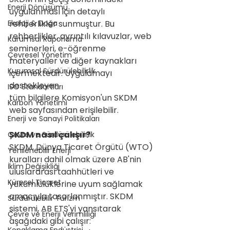
Enerji Dönüşümü
uygulanması için detaylı  
Ekoloji & Doğa
rehberlikler sunmuştur. Bu 
rehberlikler, ayrıntılı kılavuzlar, web 
Kurumsal Raporlama
seminerleri, e-öğrenme 
Çevresel Yönetim
materyaller ve diğer kaynakları 
Kurumsal Sürdürülebilirlik
içermektedir. Uygulamayı 
destekleyen   
ISO Standartları
tüm bilgilere Komisyon'un SKDM 
Karbon Yönetimi
web sayfasından erişilebilir.
Enerji ve Sanayi Politikaları
SKDM nasıl çalışır?
Çevre ve Sürdürülebilirlik
SKDM, Dünya Ticaret Örgütü (WTO) 
Yenilenebilir Enerji
kuralları dahil olmak üzere AB'nin 
İklim Değişikliği
uluslararası taahhütleri ve 
Küresel Ticaret
yükümlülüklerine uyum sağlamak 
amacıyla tasarlanmıştır. SKDM 
Sürdürülebilir Turizm
sistemi, AB ETS'yi yansıtarak 
Çevre ve Enerji Verimliliği
aşağıdaki gibi çalışır: