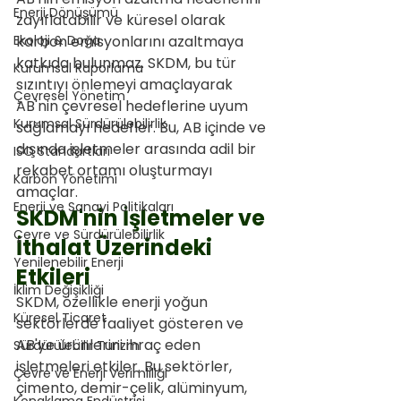
Enerji Dönüşümü
zayıflatabilir ve küresel olarak 
Ekoloji & Doğa
karbon emisyonlarını azaltmaya 
katkıda bulunmaz. SKDM, bu tür 
Kurumsal Raporlama
sızıntıyı önlemeyi amaçlayarak 
Çevresel Yönetim
AB'nin çevresel hedeflerine uyum 
Kurumsal Sürdürülebilirlik
sağlamayı hedefler. Bu, AB içinde ve 
dışında işletmeler arasında adil bir 
ISO Standartları
rekabet ortamı oluşturmayı 
Karbon Yönetimi
amaçlar.
Enerji ve Sanayi Politikaları
SKDM'nin İşletmeler ve 
Çevre ve Sürdürülebilirlik
İthalat Üzerindeki 
Yenilenebilir Enerji
Etkileri
İklim Değişikliği
SKDM, özellikle enerji yoğun 
Küresel Ticaret
sektörlerde faaliyet gösteren ve 
AB'ye ürünlerini ihraç eden 
Sürdürülebilir Turizm
işletmeleri etkiler. Bu sektörler, 
Çevre ve Enerji Verimliliği
çimento, demir-çelik, alüminyum, 