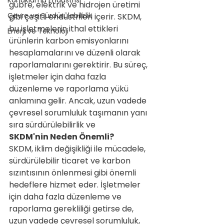
Konaklama Endüstrisi
gübre, elektrik ve hidrojen üretimi 
Çevre ve Sürdürülebilirlik
gibi çeşitli endüstrileri içerir. SKDM, 
bu işletmelerin ithal ettikleri 
Enerji ve Teknoloji
ürünlerin karbon emisyonlarını 
hesaplamalarını ve düzenli olarak 
raporlamalarını gerektirir. Bu süreç, 
işletmeler için daha fazla 
düzenleme ve raporlama yükü 
anlamına gelir. Ancak, uzun vadede 
çevresel sorumluluk taşımanın yanı 
sıra sürdürülebilirlik ve 
SKDM'nin Neden Önemli?
SKDM, iklim değişikliği ile mücadele, 
sürdürülebilir ticaret ve karbon 
sızıntısının önlenmesi gibi önemli 
hedeflere hizmet eder. İşletmeler 
için daha fazla düzenleme ve 
raporlama gerekliliği getirse de, 
uzun vadede çevresel sorumluluk, 