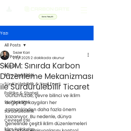
Demo Talep Et
Yazı
All Posts
Sezer Kari
All Posts
2 Eyl 2025
2 dakikada okunur
SKDM: Sınırda Karbon
lojistik
Düzenleme Mekanizması
İklim Değişikliği
Sürdürülebilirlik & Yeşil Enerji
ile Sürdürülebilir Ticaret
Politika & Strateji
Günümüzde, çevre bilinci ve iklim 
Su Yönetimi
değişikliği kaygıları her 
zamankinden daha fazla önem 
Sürdürülebilirlik
kazanıyor. Bu nedenle, dünya 
Çevresel Etki
genelinde çeşitli iklim düzenlemeleri 
İklim Politikaları
ve karbon emisyonlarını kontrol 