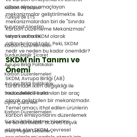
altına almayı amaçlayan 
Karbon Piyasaları
mekanizmalar geliştirilmekte. Bu 
Türkiye’de ETS
mekanizmalardan biri de "Sınırda 
Kurumsal Yönetim
Karbon Düzenleme Mekanizması" 
veya kısaca SKDM olarak 
Yatırım ve Finans
adlandırılmaktadır. Peki, SKDM 
Karbon Düzenlemeleri
nedir ve neden bu kadar önemlidir?
Sürdürülebilir Ticaret
SKDM'nin Tanımı ve 
Avrupa Birliği Politikaları
Önemi
Karbon Düzenlemeleri
SKDM, Avrupa Birliği (AB) 
Avrupa Birliği Politikaları
tarafından iklim değişikliği ile 
mücadelede kullanılan bir araç 
Sürdürülebilir Ticaret
olarak geliştirilen bir mekanizmadır. 
Dijital Çözümler
Temel amacı, ithal edilen ürünlerin 
Karbon Düzenlemeleri
karbon emisyonlarını düzenlemek 
Sürdürülebilir İşletme Yönetimi
ve sürdürülebilir ticareti teşvik 
etmek olan SKDM, çevresel 
Enerji Yoğun Sektörler