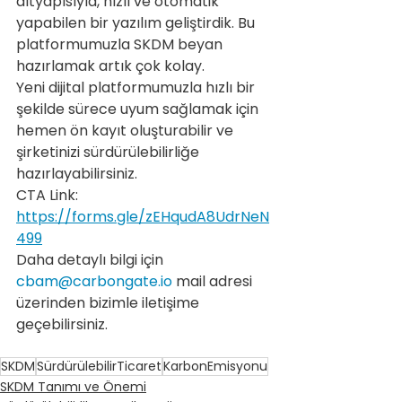
altyapısıyla, hızlı ve otomatik 
yapabilen bir yazılım geliştirdik. Bu 
platformumuzla SKDM beyan 
hazırlamak artık çok kolay.
Yeni dijital platformumuzla hızlı bir 
şekilde sürece uyum sağlamak için 
hemen ön kayıt oluşturabilir ve 
şirketinizi sürdürülebilirliğe 
hazırlayabilirsiniz.
CTA Link: 
https://forms.gle/zEHqudA8UdrNeN
499
Daha detaylı bilgi için 
cbam@carbongate.io
 mail adresi 
üzerinden bizimle iletişime 
geçebilirsiniz.
SKDM
SürdürülebilirTicaret
KarbonEmisyonu
SKDM Tanımı ve Önemi