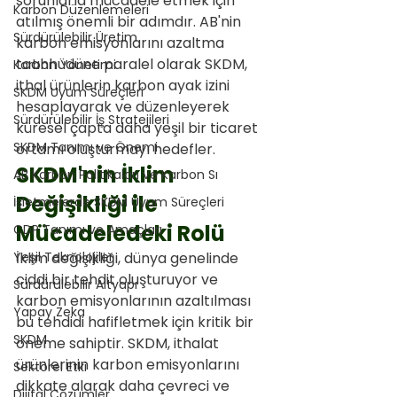
sorunlarla mücadele etmek için 
Karbon Düzenlemeleri
atılmış önemli bir adımdır. AB'nin 
Sürdürülebilir Üretim
karbon emisyonlarını azaltma 
taahhüdüne paralel olarak SKDM, 
Karbon Yönetimi
ithal ürünlerin karbon ayak izini 
SKDM Uyum Süreçleri
hesaplayarak ve düzenleyerek 
Sürdürülebilir İş Stratejileri
küresel çapta daha yeşil bir ticaret 
SKDM Tanımı ve Önemi
ortamı oluşturmayı hedefler.
SKDM'nin İklim 
AB Karbon Politikaları ve Karbon Sı
Değişikliği ile 
İşletmelerde SKDM Uyum Süreçleri
Mücadeledeki Rolü
CDP Tanımı ve Amaçları
Yeşil Teknolojiler
İklim değişikliği, dünya genelinde 
ciddi bir tehdit oluşturuyor ve 
Sürdürülebilir Altyapı
karbon emisyonlarının azaltılması 
Yapay Zeka
bu tehdidi hafifletmek için kritik bir 
SKDM
öneme sahiptir. SKDM, ithalat 
ürünlerinin karbon emisyonlarını 
Sektörel Etki
dikkate alarak daha çevreci ve 
Dijital Çözümler