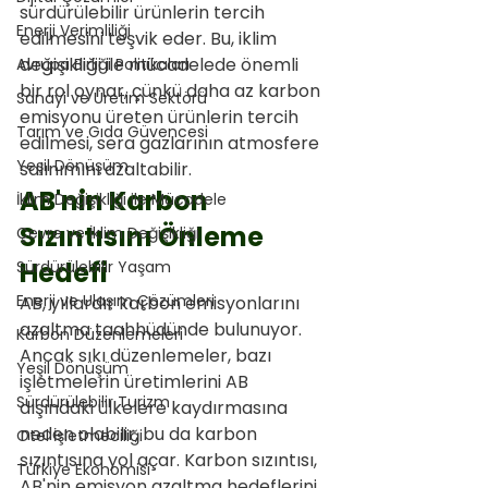
sürdürülebilir ürünlerin tercih 
Enerji Verimliliği
edilmesini teşvik eder. Bu, iklim 
değişikliği ile mücadelede önemli 
Avrupa Birliği Politikaları
bir rol oynar, çünkü daha az karbon 
Sanayi ve Üretim Sektörü
emisyonu üreten ürünlerin tercih 
Tarım ve Gıda Güvencesi
edilmesi, sera gazlarının atmosfere 
Yeşil Dönüşüm
salınımını azaltabilir.
AB'nin Karbon 
İklim Değişikliği ile Mücadele
Sızıntısını Önleme 
Çevre ve İklim Değişikliği
Hedefi
Sürdürülebilir Yaşam
Enerji ve Ulaşım Çözümleri
AB, yıllardır karbon emisyonlarını 
azaltma taahhüdünde bulunuyor. 
Karbon Düzenlemeleri
Ancak sıkı düzenlemeler, bazı 
Yeşil Dönüşüm
işletmelerin üretimlerini AB 
Sürdürülebilir Turizm
dışındaki ülkelere kaydırmasına 
neden olabilir, bu da karbon 
Otel İşletmeciliği
sızıntısına yol açar. Karbon sızıntısı, 
Türkiye Ekonomisi
AB'nin emisyon azaltma hedeflerini 